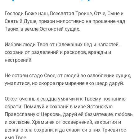
Господи Боже наш, Всесвятая Троице, Отче, Сыне и
Святый Душе, призри милостивно на прошение чад
Твоих, в земле Эстонстей сущих.
Избави люди Твоя от належащих бед и напастей,
сохрани от разделений и расколов, вражды и
нестроений.
Не остави стадо Свое, от людей во озлоблении сущих,
умалитися, но скорое примирение яко щедр даруй.
Ожесточенных сердца умягчи и к Твоему познанию
обрати. Помилуй и сохрани в мире Эстонскую
Православную Церковь, даруй ей безмятежие, любовь
и согласие. Храмы ея от осквернений, закрытия и
всякаго зла сохрани, и да славится в них Трисвятое
имя Твое.