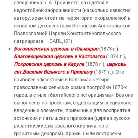
священника о. А. Троицкого, находятся в
недостойной заброшенности (насколько известно
автору, храм стоит на территории, окормляемой в
основном духовенством Эстонской Апостольской
Православной Церкви Константинопольского
патриархата – ЭАПЦ КП).
Богоявленская церковь в Ильмярве
(1873 г.),
Благовещенская церковь в Кастолатси
(1874 г.),
Покровская церковь в Карула
(1878 г.),
церковь
свт.Василия Великого в Приипалу
(1879 г.). Это
наиболее эффектные в Валгамаа четыре
православных сельских храма постройки 1870-х
годов, в стиле «балтийского историцизма». Все они
выполнены по проектам, содержащим специально
введенные элементы, привычные для восприятия
эстонских и латышских прихожан (церкви русско-
византийские, из красного кирпича, но с
гранитным декором). Храмы были построены