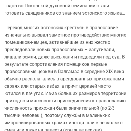
годов во Псковской духовной семинарии стали
готовить священников со знанием эстонского языка…
Переход многих эстонских крестьян в православие
изначально вызвал заметное противодействие многих
помещиков-немцев, активнейшие из них жестко
преследовали новых православных – запугивали,
лишали земли, даже высылали и подводили под суд. В
результате сопротивления помещиков первые
православные церкви в Валгамаа в середине XIX века
обычно располагались в арендованных прихожанами
сараях или старых избах, а причт церквей часто
ютился в лачугах. Из-за больших размеров территории
приходов и массовости присоединения к православию
численность прихожан была значительной (по 2-3
тысячи человек!), поэтому службы в маленьких
импровизированных храмах иногда шли в несколько
смен или даже на паперти (крыльце церкви).