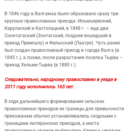
В 1846 году в Валгамаа было образовано сразу три
крупных православных прихода: Ильмъярвский,
Карулаский и Кастолацкий, в 1848 г. – еще два:
Соонтагаский (Зонтагский, позднее вошедший в
приход Приипалу) и Фелькский (Лаатре). Чуть ранее
был создан православный приход в городе Валга (в
1845 г.), а позже, после разрастания поселка Тырва –
приход Хельме-Тырва (в 1880 г.).
Следовательно, народному православию в уезде в
2011 году исполнилось 165 лет.
В ходе дальнейшего формирования сельских
православных приходов их границы для привычности
прихожанам обычно устанавливались сходными с
границами лютеранских приходов, а места
православных храмов выбирались ближе к центрам