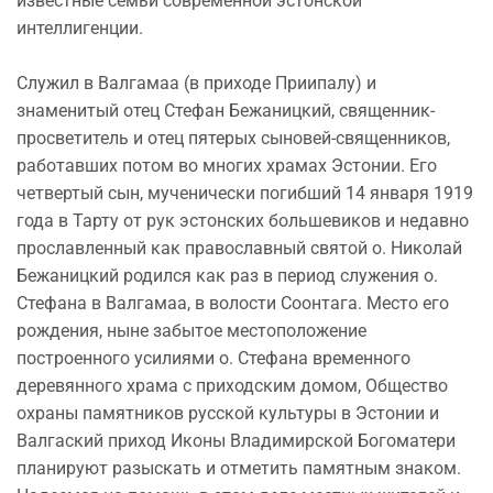
известные семьи современной эстонской
интеллигенции.
Служил в Валгамаа (в приходе Приипалу) и
знаменитый отец Стефан Бежаницкий, священник-
просветитель и отец пятерых сыновей-священников,
работавших потом во многих храмах Эстонии. Его
четвертый сын, мученически погибший 14 января 1919
года в Тарту от рук эстонских большевиков и недавно
прославленный как православный святой о. Николай
Бежаницкий родился как раз в период служения о.
Стефана в Валгамаа, в волости Соонтага. Место его
рождения, ныне забытое местоположение
построенного усилиями о. Стефана временного
деревянного храма с приходским домом, Общество
охраны памятников русской культуры в Эстонии и
Валгаский приход Иконы Владимирской Богоматери
планируют разыскать и отметить памятным знаком.