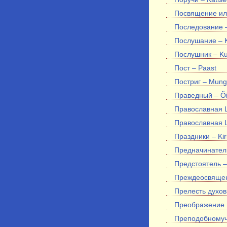
Посвящение или
Последование –
Послушание – Ku
Послушник – Ku
Пост – Paast
Постриг – Mung
Праведный – Õi
Православная Ц
Православная Ц
Праздники – Ki
Предначинател
Предстоятель – 
Преждеосвящен
Прелесть духовн
Преображение Г
Преподобномуче