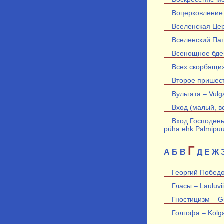
Воцерковление 
Вселенская Цер
Вселенский Патр
Всенощное бдени
Всех скорбящих
Второе пришеств
Вульгата – Vulg
Вход (малый, ве
Вход Господень
püha ehk Palmipu
Г
А
Б
В
Д
Е
Ж
Георгий Победо
Гласы – Lauluvii
Гностицизм – Gn
Голгофа – Kolg