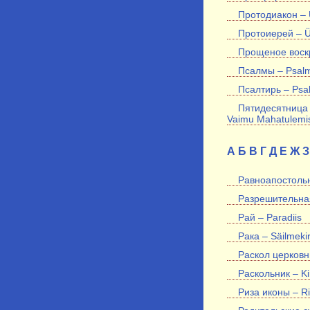
Протодиакон – 
Протоиерей – Ü
Прощеное воск
Псалмы – Psalm
Псалтирь – Psal
Пятидесятница 
Vaimu Mahatulemi
А
Б
В
Г
Д
Е
Ж
З
Равноапостольн
Разрешительная
Рай – Paradiis
Рака – Säilmekir
Раскол церковны
Раскольник – Kir
Риза иконы – Ri