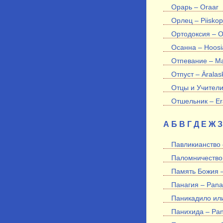
Орарь – Oraar
Орлец – Piiskop
Ортодоксия – O
Осанна – Hoos
Отпевание – Ma
Отпуст – Ärala
Отцы и Учители 
Отшельник – Er
А
Б
В
Г
Д
Е
Ж
З
Павликианcтво 
Паломничество 
Память Божия –
Панагия – Pana
Паникадило или
Панихида – Pani