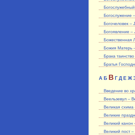
Богослужебный к
Богослужение –
Богочеловек – 
Богоявление – 
Божественная Ли
Божия Матерь 
Брака таинство 
Братья Господн
В
А
Б
Г
Д
Е
Ж
Введение во хр
Веельзевул – Be
Великая схима 
Великие праздн
Великий канон 
Великий пост –