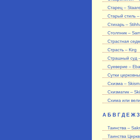
Старец – Staare
Старый стиль –
Стихарь – Stihh
Столпник – Sa
Страстная седм
Страсть – Kirg
Страшный суд –
Суеверие – Eb
Сутки церковные
Схизма – Skism
Схизматик – Sk
Схима или вели
А
Б
В
Г
Д
Е
Ж
З
Таинства – Sak
Таинства Церкви