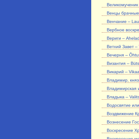
Великомученик 
Венцы брачные 
Венчание – Lau
Вербное воскре
Вериги – Ahela
Ветхий Завет –
Вечерня – Õhtut
Византия – Büt
Викарий – Vika
Владимир, князь
Владимирская и
Владыка – Valit
Водосвятие или
Воздвижение Кре
Вознесение Гос
Воскресение Хр
Воскресение ме