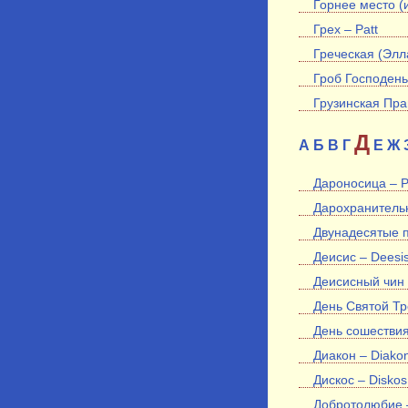
Горнее место (
Грех – Patt
Греческая (Элла
Гроб Господень
Грузинская Пра
Д
А
Б
В
Г
Е
Ж
Дароносица – P
Дарохранительн
Двунадесятые п
Деисис – Deesi
Деисисный чин 
День Святой Тр
День сошествия
Диакон – Diako
Дискос – Diskos
Добротолюбие – 