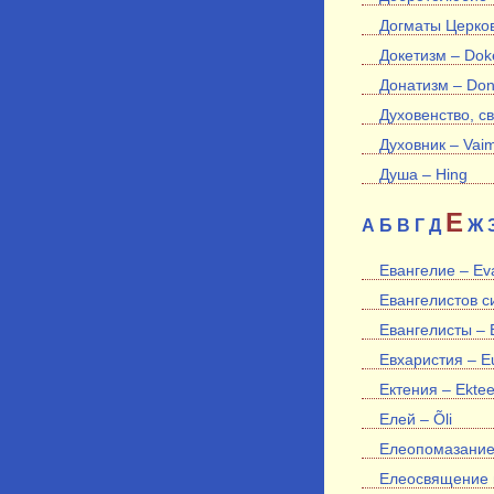
Догматы Церко
Докетизм – Dok
Донатизм – Don
Духовенство, с
Духовник – Vaimu
Душа – Hing
Е
А
Б
В
Г
Д
Ж
Евангелие – Ev
Евангелистов си
Евангелисты – E
Евхаристия – Eu
Ектения – Ektee
Елей – Õli
Елеопомазание 
Елеосвящение и