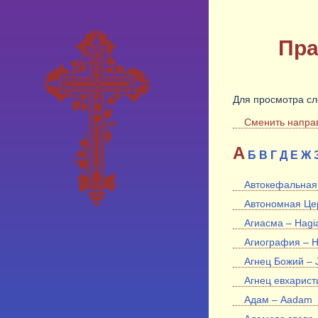
Пра
Для просмотра сл
Сменить напра
А
Б
В
Г
Д
Е
Ж
Автокефальная (
Автономная Цер
Агиасма – Hag
Агиография – H
Агнец Божий – J
Агнец евхаристи
Адам – Aadam