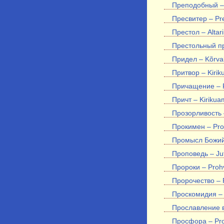
Преподобный –
Пресвитер – Pr
Престол – Altari
Престольный пр
Придел – Kõrval
Притвор – Kirik
Причащение – P
Причт – Kirikua
Прозорливость –
Прокимен – Pro
Промысл Божий 
Проповедь – Ju
Пророки – Proh
Пророчество – P
Проскомидия – 
Прославление в
Просфора – Pro