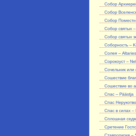
Собор Архиерей
Собор Вселенск
Собор Поместны
Собор святых –
Собор святых з
Соборность – K
Солея – Altarie
Сорокоуст – Ne
Сочельник или 
Сошествие благ
Сошествие во ад
Спас – Päästja
Спас Нерукотво
Спас в силах – 
Сплошная седми
Сретение Госпо
Ставропигия – S