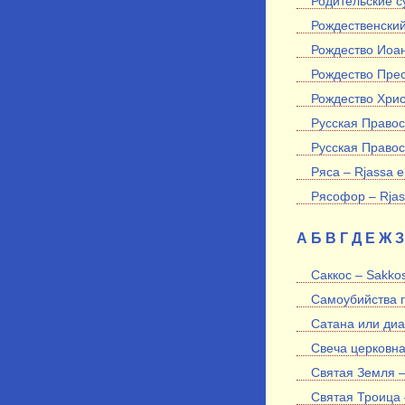
Родительские с
Рождественский 
Рождество Иоан
Рождество Прес
Рождество Хрис
Русская Правос
Русская Правос
Ряса – Rjassa e
Рясофор – Rja
А
Б
В
Г
Д
Е
Ж
З
Саккос – Sakko
Самоубийства г
Сатана или диа
Свеча церковная
Святая Земля 
Святая Троица 