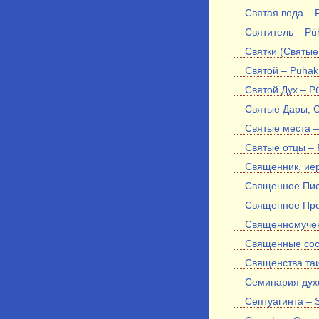
Святая вода – P
Святитель – Püh
Святки (Святые
Святой – Pühak
Святой Дух – P
Святые Дары, С
Святые места –
Святые отцы – P
Священник, иер
Священное Писа
Священное Пред
Священномучени
Священные сос
Священства таи
Семинария духо
Септуагинта – 