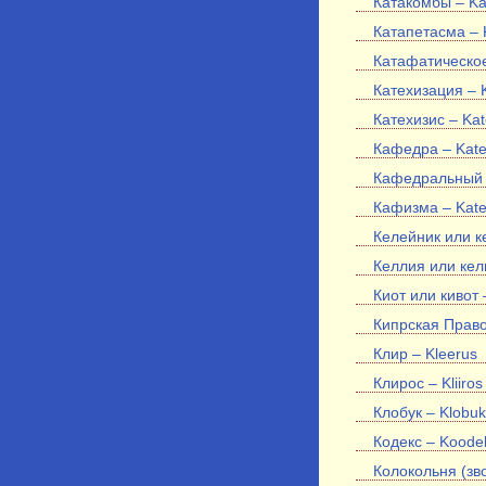
Катакомбы – Ka
Катапетасма – 
Катафатическое 
Катехизация – 
Катехизис – Ka
Кафедра – Kat
Кафедральный с
Кафизма – Kat
Келейник или к
Келлия или кели
Киот или кивот 
Кипрская Право
Клир – Kleerus
Клирос – Kliiros
Клобук – Klobuk
Кодекс – Koode
Колокольня (зво