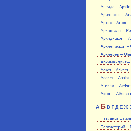
Апсида – Apsiid
Арианство – Ar
Артос – Artos
Архангелы – Pea
Архидиакон – A
Архиепископ – Ü
Архиерей – Üle
Архимандрит – A
Аскет – Askeet
Ассист – Assist
Атеизм – Ateis
Афон – Athose 
Б
А
В
Г
Д
Е
Ж
Базилика – Basii
Баптистерий – B