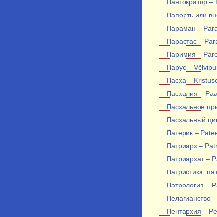
Пантократор – 
Паперть или вн
Параман – Par
Парастас – Par
Паримия – Par
Парус – Võlvipur
Пасха – Kristus
Пасхалия – Paa
Пасхальное при
Пасхальный цик
Патерик – Patee
Патриарх – Patr
Патриархат – Pa
Патристика, пат
Патрология – Pa
Пелагианство –
Пентархия – Pe