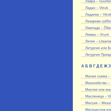
Лавра – Suurklo
Ладан – Viiruk
Ладанка – Viiruk
Лазарева суббо
Лампада – Õlil
Левкас – Krunt
Лития – Litaani
Литургия или Бо
Литургия Прежд
А
Б
В
Г
Д
Е
Ж
З
Малая схима –
Манихейство – 
Мантия или мал
Масленица – Võ
Мессия – Messi
Месяцеслов или