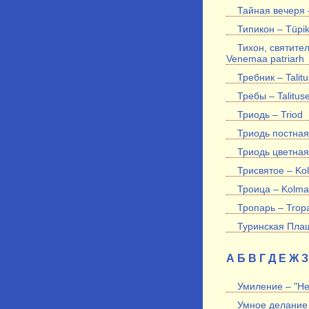
Тайная вечеря
Типикон – Tüpi
Тихон, святител
Venemaa patriarh
Требник – Talit
Требы – Talitus
Триодь – Triod
Триодь постная 
Триодь цветная 
Трисвятое – Ko
Троица – Kolma
Тропарь – Trop
Туринская Плаща
А
Б
В
Г
Д
Е
Ж
З
Умиление – "Hel
Умное делание 