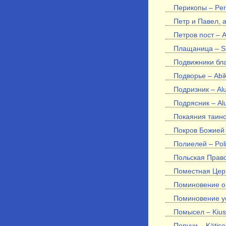
Перикопы – Per
Петр и Павел, а
Петров пост – A
Плащаница – Su
Подвижники бла
Подворье – Abik
Подризник – Al
Подрясник – Al
Покаяния таинс
Покров Божией 
Полиелей – Poli
Польская Право
Поместная Церко
Поминовение о 
Поминовение ус
Помысел – Kiu
Поручи – Kätis