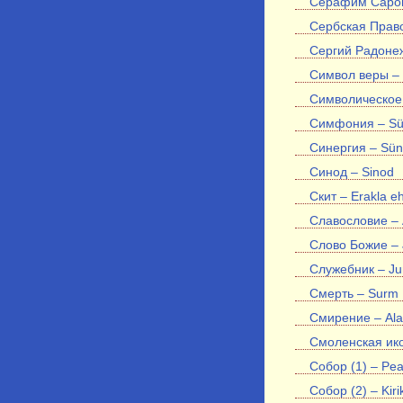
Серафим Саровс
Сербская Право
Сергий Радонеж
Символ веры – 
Символическое 
Симфония – Sü
Синергия – Sün
Синод – Sinod
Скит – Erakla e
Славословие – 
Слово Божие –
Служебник – Ju
Смерть – Surm
Смирение – Ala
Смоленская ико
Собор (1) – Peak
Собор (2) – Kir