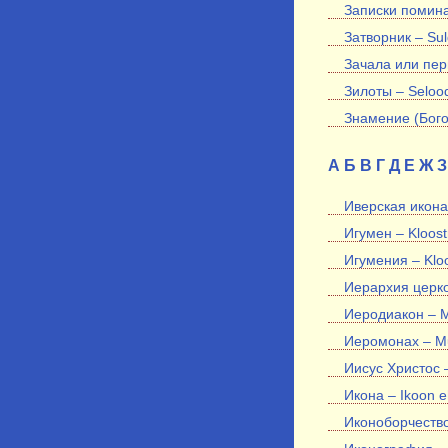
Записки помина
Затворник – Sul
Зачала или пери
Зилоты – Seloo
Знамение (Бого
А
Б
В
Г
Д
Е
Ж
З
Иверская икона
Игумен – Kloost
Игумения – Kloo
Иерархия церков
Иеродиакон – 
Иеромонах – M
Иисус Христос –
Икона – Ikoon e
Иконоборчество