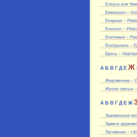
Елеуса или Умил
Еммануил – Im
Епархия – Piis
Епископ – Piisk
Епитимия – Pat
Епитрахиль – Ep
Ересь – Väärõpe
Ж
А
Б
В
Г
Д
Е
Жертвенник – O
Жития святых –
А
Б
В
Г
Д
Е
Ж
Заамвонная мол
Завеса церковна
Заговение – Li