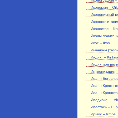
Иконография – 
Икономия – Oi
Иконописный цер
Иконопочитания
Иконостас – Iko
Иконы почитани
Икос – Ikos
Именины (тезои
Индикт – Kirikua
Индиктион велик
Интронизация – 
Иоанн Богослов
Иоанн Крестител
Иоанн Кронштадт
Иподиакон – Al
Ипостась – Hüp
Ирмос – Irmos