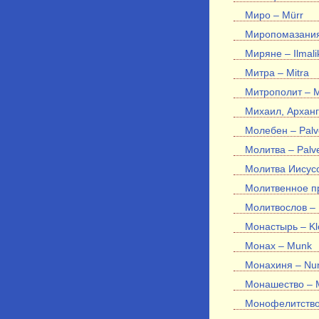
Миро – Mürr
Миропомазания 
Миряне – Ilmali
Митра – Mitra
Митрополит – Me
Михаил, Арханге
Молебен – Palv
Молитва – Palv
Молитва Иисусо
Молитвенное пр
Молитвослов – 
Монастырь – Kl
Монах – Munk
Монахиня – Nu
Монашество – M
Монофелитство 