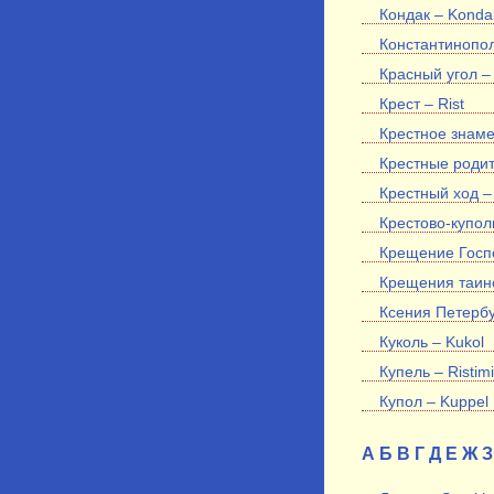
Кондак – Konda
Константинопол
Красный угол – 
Крест – Rist
Крестное знаме
Крестные родит
Крестный ход – 
Крестово-купол
Крещение Госпо
Крещения таинс
Ксения Петербур
Куколь – Kukol
Купель – Ristim
Купол – Kuppel
А
Б
В
Г
Д
Е
Ж
З