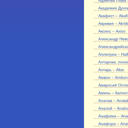
Адамова глава 
Академия Духов
Акафист – Akafi
Акривия – Akriib
Аксиос – Axios
Александр Невск
Александрийска
Аллилуиа – Hall
Алтарник, поном
Алтарь – Altar
Амвон – Ambon
Амвросий Оптин
Аминь – Aamen
Аналав – Anala
Аналой – Analo
Анафема – Ana
Анафора – Ana