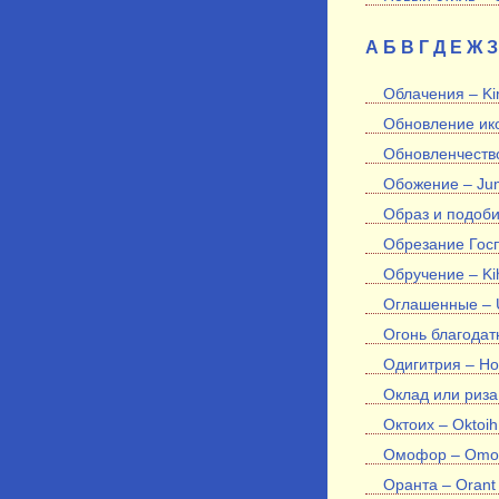
А
Б
В
Г
Д
Е
Ж
З
Облачения – Kir
Обновление ико
Обновленчество
Обожение – Jum
Образ и подобие
Обрезание Госп
Обручение – Ki
Оглашенные – 
Огонь благодатн
Одигитрия – Ho
Оклад или риза 
Октоих – Oktoih
Омофор – Omofo
Оранта – Orant