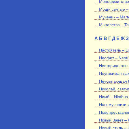
Монофизитство 
Мощи святые – 
Мученик – Märt
Мытарства – Tol
А
Б
В
Г
Д
Е
Ж
З
Настоятель – Es
Неофит – Neofü
Несторианство 
Неугасимая лам
Неусыпающая Пс
Николай, святит
Нимб – Nimbus
Новомученики и
Новопреставлен
Новый Завет – 
Новый стиль – 