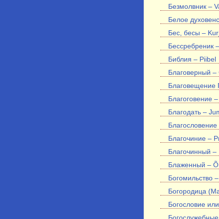
Безмолвник – Va
Белое духовенст
Бес, бесы – Ku
Бессребреник 
Библия – Piibel
Благоверный – 
Благовещение 
Благоговение –
Благодать – Ju
Благословение –
Благочиние – P
Благочинный – 
Блаженный – Õ
Богомильство – 
Богородица (Ма
Богословие или
Богослужебные 