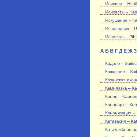
Исихазм – Hes
Исихасты – Hes
Искушение – Ki
Исповедник – Us
Исповедь – Piht
А
Б
В
Г
Д
Е
Ж
З
Кадило – Suitsut
Каждение – Sui
Казанская икон
Камилавка – Ka
Канон – Kaano
Канонарх – Kan
Канонизация – 
Катавасия – Ka
Катакомбная це